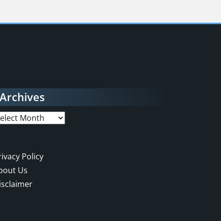
Archives
rchives
rivacy Policy
bout Us
isclaimer