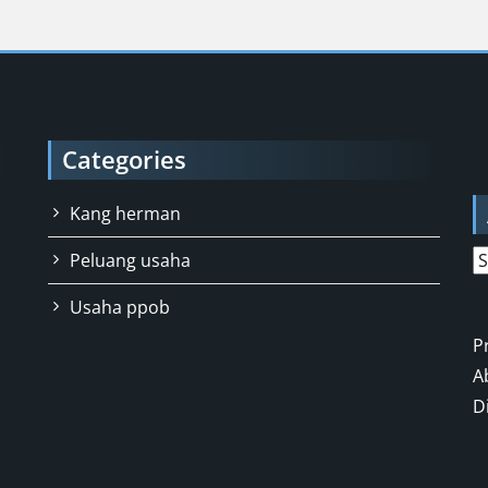
Categories
Kang herman
A
Peluang usaha
Usaha ppob
P
A
D