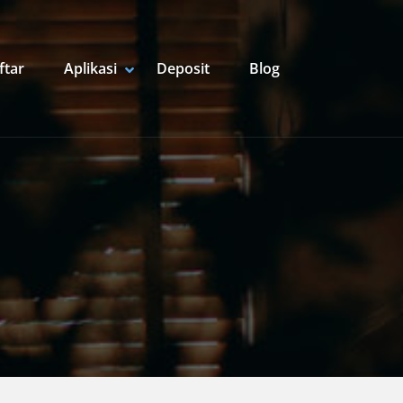
ftar
Aplikasi
Deposit
Blog
SHOW APLIKASI SUBMENU
HIDE APLIKASI SUBMENU