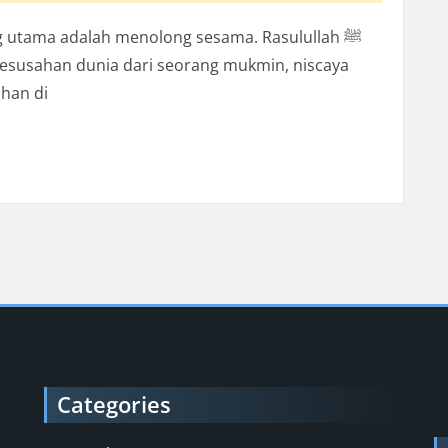
g utama adalah menolong sesama. Rasulullah ﷺ
esusahan dunia dari seorang mukmin, niscaya
ahan di
an Banyak Orang
Categories