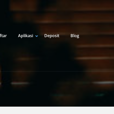
ftar
Aplikasi
Deposit
Blog
SHOW APLIKASI SUBMENU
HIDE APLIKASI SUBMENU